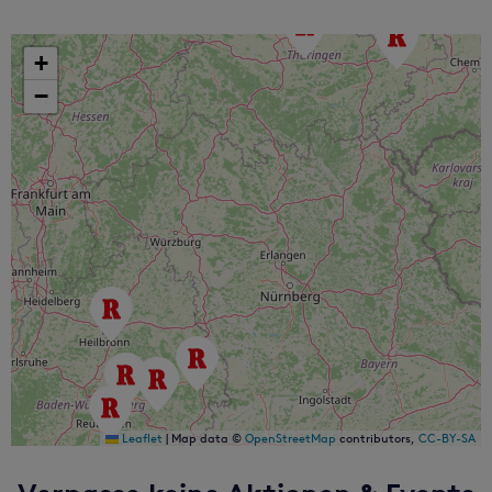
+
−
Leaflet
|
Map data ©
OpenStreetMap
contributors,
CC-BY-SA