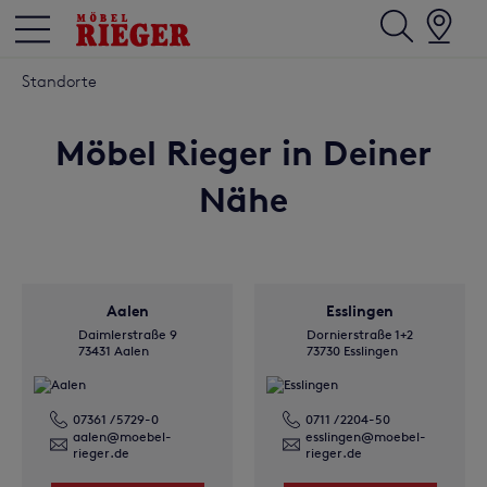
Standorte
Möbel Rieger in Deiner
Nähe
Aalen
Esslingen
Daimlerstraße 9
Dornierstraße 1+2
73431 Aalen
73730 Esslingen
07361 / 5729-0
0711 / 2204-50
aalen@moebel-
esslingen@moebel-
rieger.de
rieger.de